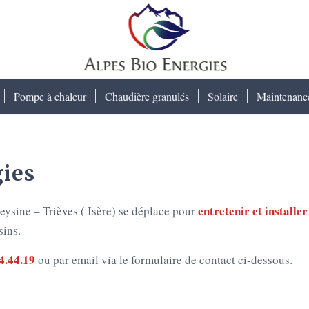
Pompe à chaleur
Chaudière granulés
Solaire
Maintenanc
gies
entretenir et installe
eysine – Trièves ( Isère) se déplace pour
sins.
4.44.19
ou par email via le formulaire de contact ci-dessous.