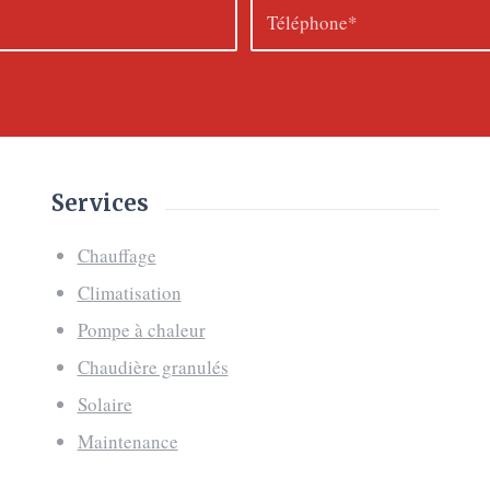
Services
Chauffage
Climatisation
Pompe à chaleur
Chaudière granulés
Solaire
Maintenance